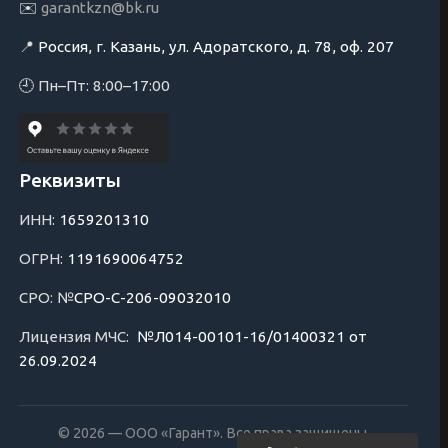
✉️
garantkzn@bk.ru
📍
Россия, г. Казань, ул. Адоратского, д. 78, оф. 207
🕘 Пн–Пт: 8:00–17:00
Реквизиты
ИНН:
1659201310
ОГРН:
1191690064752
СРО: №
СРО-С-206-09032010
Лицензия МЧС:
№Л014-00101-16/01400321 от
26.09.2024
© 2026 — ООО «Гарант». Все права защищены.