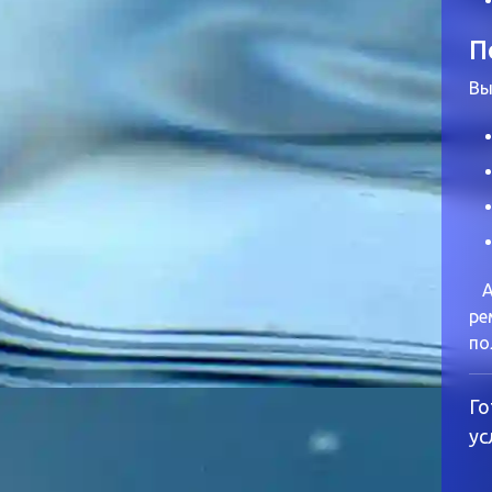
П
Вы
Ар
ре
по
Го
ус