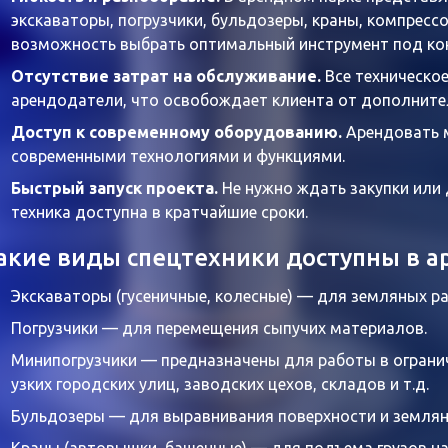
экскаваторы, погрузчики, бульдозеры, краны, компрессо
возможность выбрать оптимальный инструмент под кон
Отсутствие затрат на обслуживание
.
Все техническое
арендодатели, что освобождает клиента от дополните
Доступ к современному оборудованию
.
Арендовать 
современными технологиями и функциями.
Быстрый запуск проекта
.
Не нужно ждать закупки или
техника доступна в кратчайшие сроки.
акие виды спецтехники доступны в а
Экскаваторы
(гусеничные, колесные) — для земляных ра
Погрузчики
— для перемещения сыпучих материалов.
Минипогрузчики — предназначены для работы в огранич
узких городских улиц, заводских цехов, складов и т.д.
Бульдозеры
— для выравнивания поверхности и землян