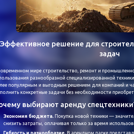
Эффективное решение для строите
задач
современном мире строительство, ремонт и промышленн
пользования разнообразной специализированной техники.
лее популярным и выгодным решением для компаний и ч
полнить конкретные задачи без необходимости приобре
очему выбирают аренду спецтехники
Экономия бюджета
.
Покупка новой техники — значите
снизить затраты, оплачивая только за время использов
Гибкость и разнообразие
.
В арендном парке представл