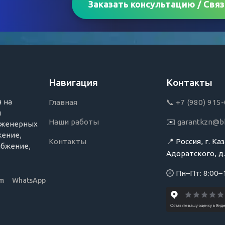
Заказать консультацию / Связ
Навигация
Контакты
 на
Главная
📞 +7 (980) 915
и
Наши работы
✉️
garantkzn@bk
нженерных
жение,
Контакты
📍
Россия, г. Каз
абжение,
Адоратского, д.
🕘 Пн–Пт: 8:00–
am
WhatsApp