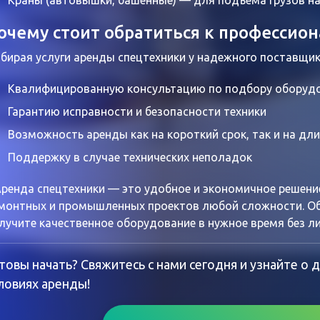
Краны
(автовышки, башенные) — для подъема грузов на
очему стоит обратиться к профессио
бирая услуги аренды спецтехники у надежного поставщик
Квалифицированную консультацию по подбору оборуд
Гарантию исправности и безопасности техники
Возможность аренды как на короткий срок, так и на дл
Поддержку в случае технических неполадок
енда спецтехники — это удобное и экономичное решение
монтных и промышленных проектов любой сложности. Об
лучите качественное оборудование в нужное время без ли
товы начать? Свяжитесь с нами сегодня и узнайте о
ловиях аренды!