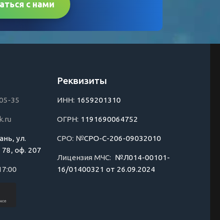
аться с нами
Реквизиты
-05-35
ИНН:
1659201310
.ru
ОГРН:
1191690064752
ань, ул.
СРО: №
СРО-С-206-09032010
 78, оф. 207
Лицензия МЧС:
№Л014-00101-
17:00
16/01400321 от 26.09.2024