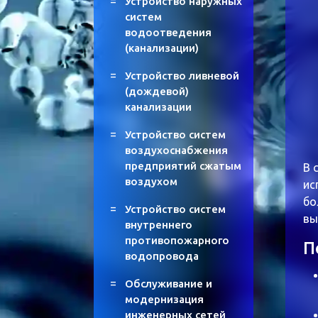
Устройство наружных
систем
водоотведения
(канализации)
Устройство ливневой
(дождевой)
канализации
Устройство систем
воздухоснабжения
предприятий сжатым
В 
воздухом
ис
бо
Устройство систем
вы
внутреннего
противопожарного
П
водопровода
Обслуживание и
модернизация
инженерных сетей