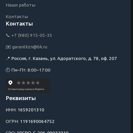
Наши работы
Контакты
Контакты
📞 +7 (980) 915-05-35
✉️
garantkzn@bk.ru
📍
Россия, г. Казань, ул. Адоратского, д. 78, оф. 207
🕘 Пн–Пт: 8:00–17:00
Реквизиты
ИНН:
1659201310
ОГРН:
1191690064752
СРО: №
СРО-С-206-09032010